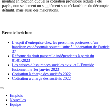
montant en fonction duquel la cotisation provisoire réduite a été
payée, non seulement un supplément sera réclamé lors du décompte
définitif, mais aussi des majorations.
Recente berichten
L’esprit d’entreprise chez les personnes porteuses d’un
handicap est désormais soutenu suite à l’adaptation de l’article
37
Réforme du droit passerelle indépendants à partir du
01/01/2023
Les caisses d’assurances sociales avixi et L’Entraide
fusionnent le 1er janvier 2023
Cotisation à charge des sociétés 2022
Cotisation à charge des sociétés 2022
Toggle
Navigation
Emplois
Nouvelles
Équipe