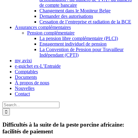
de compte bancaire
Changement dans le Moniteur Belge
Demander des autorisations
Cessation de l’entreprise et radiation de la BCE
Assurances complémentaires
Pension complémentaire
La pension libre complémentaire (PLCI)
Engagement individuel de pension
La Convention de Pension pour Travailleur
Indépendant (CPTI)
my avixi
e-guichet ex-L’Entraide
Comptables
Documents
À propos de nous
Nouvelles
Contact
Search
for:
Difficultés à la suite de la peste porcine africaine:
facilités de paiement